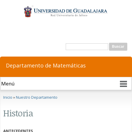
Pasar al
contenido
principal
Formulario de búsqueda
Buscar
Departamento de Matemáticas
Se encuentra usted aquí
Inicio
»
Nuestro Departamento
Historia
ANTECEDENTES