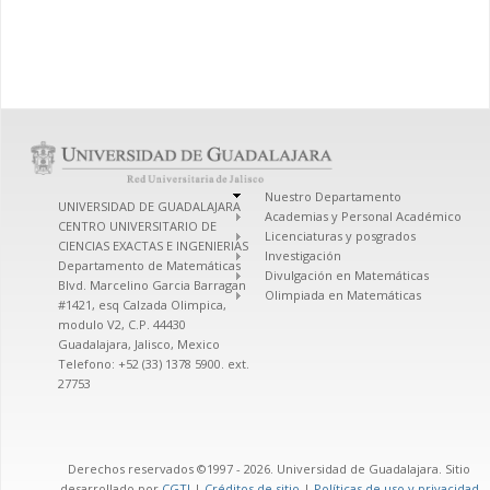
Nuestro Departamento
UNIVERSIDAD DE GUADALAJARA
Academias y Personal Académico
CENTRO UNIVERSITARIO DE
Licenciaturas y posgrados
CIENCIAS EXACTAS E INGENIERIAS
Investigación
Departamento de Matemáticas
Divulgación en Matemáticas
Blvd. Marcelino Garcia Barragan
Olimpiada en Matemáticas
#1421, esq Calzada Olimpica,
modulo V2, C.P. 44430
Guadalajara, Jalisco, Mexico
Telefono: +52 (33) 1378 5900. ext.
27753
Derechos reservados ©1997 - 2026. Universidad de Guadalajara. Sitio
desarrollado por
CGTI
|
Créditos de sitio
|
Políticas de uso y privacidad