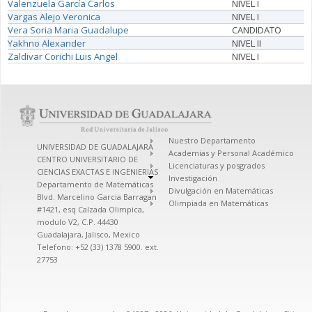
Valenzuela García Carlos
NIVEL I
Vargas Alejo Veronica
NIVEL I
Vera Soria Maria Guadalupe
CANDIDATO
Yakhno Alexander
NIVEL II
Zaldivar Corichi Luis Angel
NIVEL I
Nuestro Departamento
UNIVERSIDAD DE GUADALAJARA
Academias y Personal Académico
CENTRO UNIVERSITARIO DE
Licenciaturas y posgrados
CIENCIAS EXACTAS E INGENIERIAS
Investigación
Departamento de Matemáticas
Divulgación en Matemáticas
Blvd. Marcelino Garcia Barragan
Olimpiada en Matemáticas
#1421, esq Calzada Olimpica,
modulo V2, C.P. 44430
Guadalajara, Jalisco, Mexico
Telefono: +52 (33) 1378 5900. ext.
27753