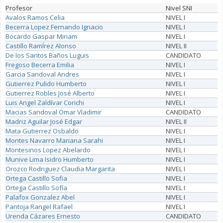
Profesor
Nivel SNI
Avalos Ramos Celia
NIVEL I
Becerra Lopez Fernando Ignacio
NIVEL I
Bocardo Gaspar Miriam
NIVEL I
Castillo RamÍrez Alonso
NIVEL II
De los Santos Baños Luguis
CANDIDATO
Fregoso Becerra Emilia
NIVEL I
Garcia Sandoval Andres
NIVEL I
Gutierrez Pulido Humberto
NIVEL I
Gutierrez Robles José Alberto
NIVEL I
Luis Angel Zaldívar Corichi
NIVEL I
Macias Sandoval Omar Vladimir
CANDIDATO
Madriz Aguilar José Edgar
NIVEL II
Mata Gutierrez Osbaldo
NIVEL I
Montes Navarro Mariana Sarahi
NIVEL I
Montesinos Lopez Abelardo
NIVEL I
Munive Lima Isidro Humberto
NIVEL I
Orozco Rodriguez Claudia Margarita
NIVEL I
Ortega Castillo Sofia
NIVEL I
Ortega Castillo Sofía
NIVEL I
Palafox Gonzalez Abel
NIVEL I
Pantoja Rangel Rafael
NIVEL I
Urenda Cázares Ernesto
CANDIDATO