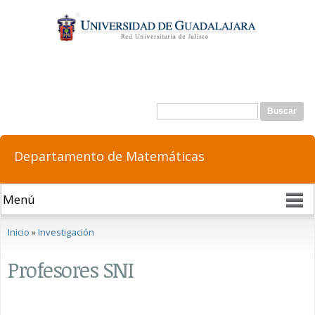
Pasar al
contenido
principal
Formulario de búsqueda
Buscar
Departamento de Matemáticas
Se encuentra usted aquí
Inicio
»
Investigación
Profesores SNI