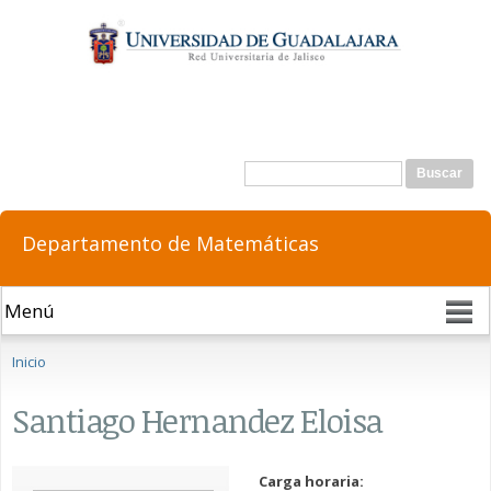
Pasar al
contenido
principal
Formulario de búsqueda
Buscar
Departamento de Matemáticas
Se encuentra usted aquí
Inicio
Santiago Hernandez Eloisa
Carga horaria: