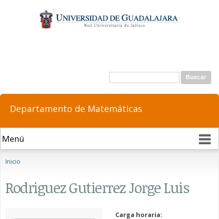
Pasar al
contenido
principal
Formulario de búsqueda
Buscar
Departamento de Matemáticas
Se encuentra usted aquí
Inicio
Rodriguez Gutierrez Jorge Luis
Carga horaria: