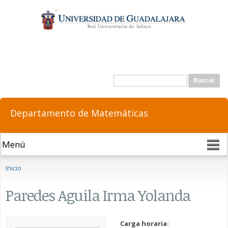
Pasar al
contenido
principal
Formulario de búsqueda
Buscar
Departamento de Matemáticas
Se encuentra usted aquí
Inicio
Paredes Aguila Irma Yolanda
Carga horaria: