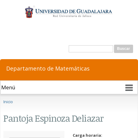
Pasar al
contenido
principal
Formulario de búsqueda
Buscar
Departamento de Matemáticas
Se encuentra usted aquí
Inicio
Pantoja Espinoza Deliazar
Carga horaria: