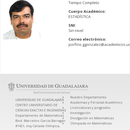
Tiempo Completo
Cuerpo Académico:
ESTADÍSTICA
SNI:
Sin nivel
Correo electrónico:
porfirio.ggonzalez@academicos.u
Nuestro Departamento
UNIVERSIDAD DE GUADALAJARA
Academias y Personal Académico
CENTRO UNIVERSITARIO DE
Licenciaturas y posgrados
CIENCIAS EXACTAS E INGENIERIAS
Investigación
Departamento de Matemáticas
Divulgación en Matemáticas
Blvd. Marcelino Garcia Barragan
Olimpiada en Matemáticas
#1421, esq Calzada Olimpica,