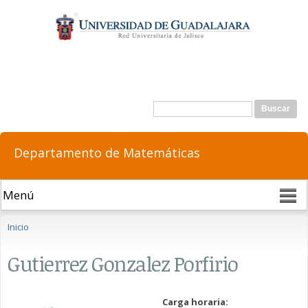
Pasar al
contenido
principal
Formulario de búsqueda
Buscar
Departamento de Matemáticas
Se encuentra usted aquí
Inicio
Gutierrez Gonzalez Porfirio
Carga horaria: