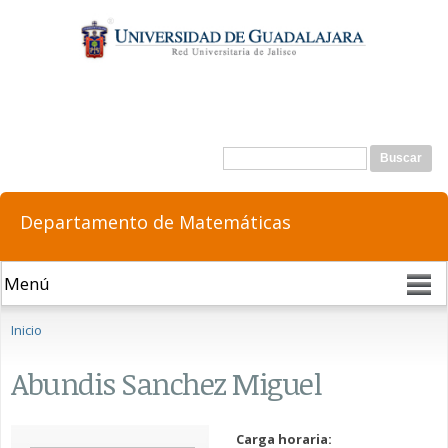
Pasar al
contenido
principal
Formulario de búsqueda
Buscar
Departamento de Matemáticas
Se encuentra usted aquí
Inicio
Abundis Sanchez Miguel
Carga horaria: