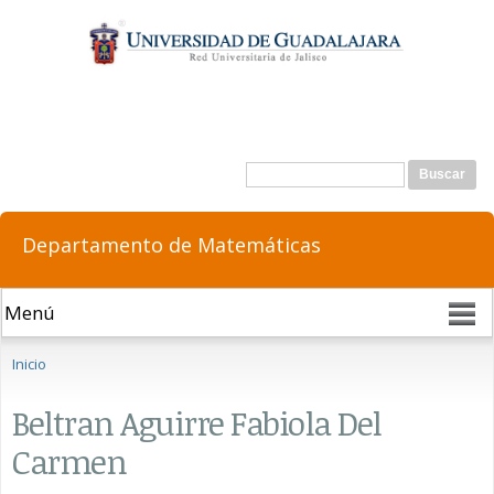
Pasar al
contenido
principal
Formulario de búsqueda
Buscar
Departamento de Matemáticas
Se encuentra usted aquí
Inicio
Beltran Aguirre Fabiola Del
Carmen